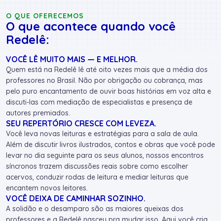
O QUE OFERECEMOS
O que acontece quando você
Redelê:
VOCÊ LÊ MUITO MAIS — E MELHOR.
Quem está na Redelê lê até oito vezes mais que a média dos
professores no Brasil. Não por obrigação ou cobrança, mas
pelo puro encantamento de ouvir boas histórias em voz alta e
discuti-las com mediação de especialistas e presença de
autores premiados.
SEU REPERTÓRIO CRESCE COM LEVEZA.
Você leva novas leituras e estratégias para a sala de aula.
Além de discutir livros ilustrados, contos e obras que você pode
levar no dia seguinte para os seus alunos, nossos encontros
síncronos trazem discussões reais sobre como escolher
acervos, conduzir rodas de leitura e mediar leituras que
encantem novos leitores.
VOCÊ DEIXA DE CAMINHAR SOZINHO.
A solidão e o desamparo são as maiores queixas dos
professores e a Redelê nasceu pra mudar isso. Aqui você cria