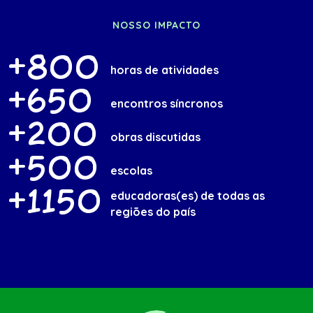
NOSSO IMPACTO
+800
horas de atividades
+650
encontros síncronos
+200
obras discutidas
+500
escolas
+1150
educadoras(es) de todas as
regiões do país