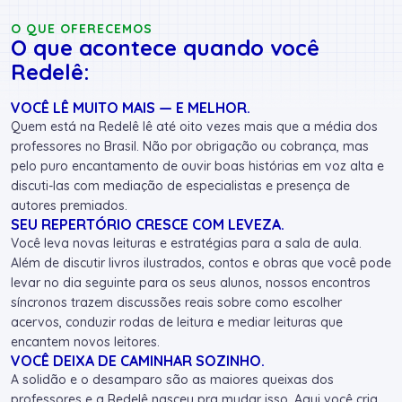
O QUE OFERECEMOS
O que acontece quando você
Redelê:
VOCÊ LÊ MUITO MAIS — E MELHOR.
Quem está na Redelê lê até oito vezes mais que a média dos
professores no Brasil. Não por obrigação ou cobrança, mas
pelo puro encantamento de ouvir boas histórias em voz alta e
discuti-las com mediação de especialistas e presença de
autores premiados.
SEU REPERTÓRIO CRESCE COM LEVEZA.
Você leva novas leituras e estratégias para a sala de aula.
Além de discutir livros ilustrados, contos e obras que você pode
levar no dia seguinte para os seus alunos, nossos encontros
síncronos trazem discussões reais sobre como escolher
acervos, conduzir rodas de leitura e mediar leituras que
encantem novos leitores.
VOCÊ DEIXA DE CAMINHAR SOZINHO.
A solidão e o desamparo são as maiores queixas dos
professores e a Redelê nasceu pra mudar isso. Aqui você cria