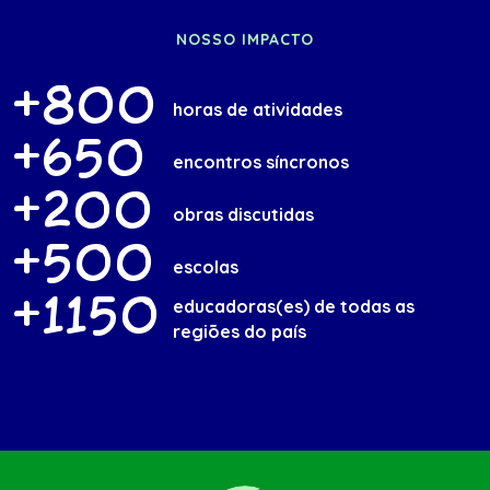
NOSSO IMPACTO
+800
horas de atividades
+650
encontros síncronos
+200
obras discutidas
+500
escolas
+1150
educadoras(es) de todas as
regiões do país